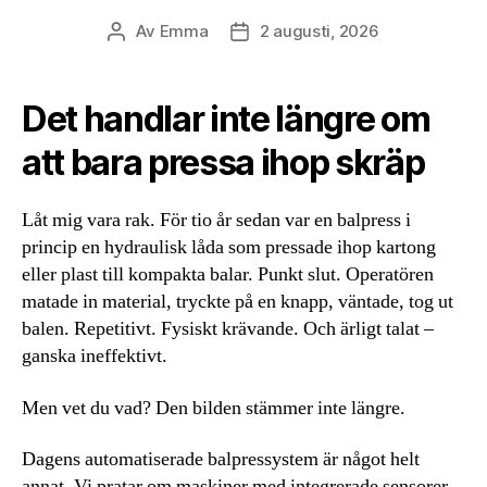
Av
Emma
2 augusti, 2026
Inläggsförfattare
Inläggsdatum
Det handlar inte längre om
att bara pressa ihop skräp
Låt mig vara rak. För tio år sedan var en balpress i
princip en hydraulisk låda som pressade ihop kartong
eller plast till kompakta balar. Punkt slut. Operatören
matade in material, tryckte på en knapp, väntade, tog ut
balen. Repetitivt. Fysiskt krävande. Och ärligt talat –
ganska ineffektivt.
Men vet du vad? Den bilden stämmer inte längre.
Dagens automatiserade balpressystem är något helt
annat. Vi pratar om maskiner med integrerade sensorer,