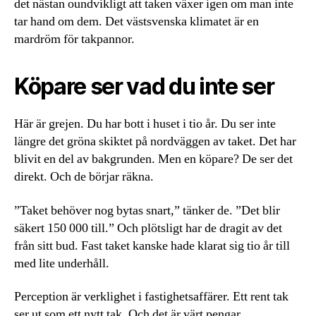
det nästan oundvikligt att taken växer igen om man inte
tar hand om dem. Det västsvenska klimatet är en
mardröm för takpannor.
Köpare ser vad du inte ser
Här är grejen. Du har bott i huset i tio år. Du ser inte
längre det gröna skiktet på nordväggen av taket. Det har
blivit en del av bakgrunden. Men en köpare? De ser det
direkt. Och de börjar räkna.
”Taket behöver nog bytas snart,” tänker de. ”Det blir
säkert 150 000 till.” Och plötsligt har de dragit av det
från sitt bud. Fast taket kanske hade klarat sig tio år till
med lite underhåll.
Perception är verklighet i fastighetsaffärer. Ett rent tak
ser ut som ett nytt tak. Och det är värt pengar.