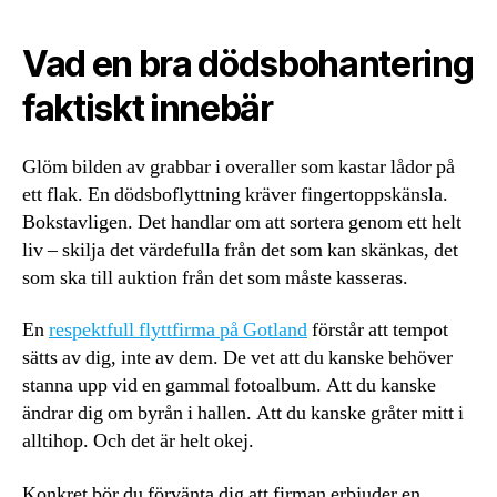
Vad en bra dödsbohantering
faktiskt innebär
Glöm bilden av grabbar i overaller som kastar lådor på
ett flak. En dödsboflyttning kräver fingertoppskänsla.
Bokstavligen. Det handlar om att sortera genom ett helt
liv – skilja det värdefulla från det som kan skänkas, det
som ska till auktion från det som måste kasseras.
En
respektfull flyttfirma på Gotland
förstår att tempot
sätts av dig, inte av dem. De vet att du kanske behöver
stanna upp vid en gammal fotoalbum. Att du kanske
ändrar dig om byrån i hallen. Att du kanske gråter mitt i
alltihop. Och det är helt okej.
Konkret bör du förvänta dig att firman erbjuder en