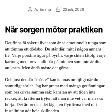
Av
Emma
22 juli, 2026
Inläggsförfattare
Inläggsdatum
När sorgen möter praktiken
Det finns få saker i livet som är så emotionellt tunga som
att tömma ett dödsbo. Du står där, mitt i någon annans
liv. Varje porslinsfigur på byrån, varje sliten fåtölj, varje
kartong med brev – allt bär på minnen som inte är dina
att kasta. Men ändå måste det göras.
Och just det där ”måste” kan kännas omöjligt när du
samtidigt sörjer. Jag har pratat med många gotlänningar
som beskriver samma sak: känslan av att tiden inte
räcker, att krafterna tryter, att man inte vet var man ska
börja. Det är precis i det läget en flyttfirma med rätt
inställning gör hela skillnaden.