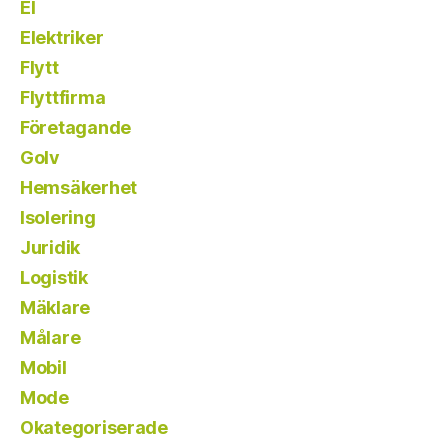
El
Elektriker
Flytt
Flyttfirma
Företagande
Golv
Hemsäkerhet
Isolering
Juridik
Logistik
Mäklare
Målare
Mobil
Mode
Okategoriserade