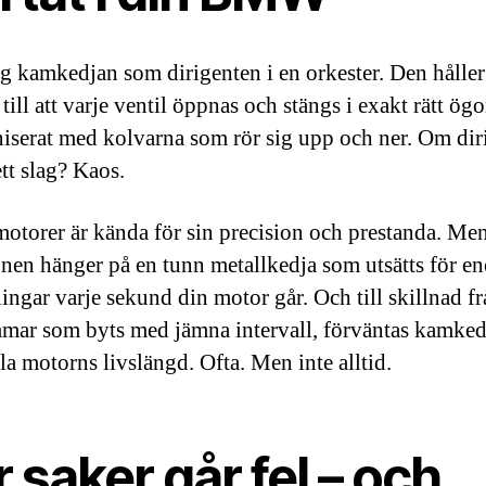
g kamkedjan som dirigenten i en orkester. Den håller
till att varje ventil öppnas och stängs i exakt rätt ög
iserat med kolvarna som rör sig upp och ner. Om dir
tt slag? Kaos.
orer är kända för sin precision och prestanda. Me
onen hänger på en tunn metallkedja som utsätts för e
ningar varje sekund din motor går. Och till skillnad f
ar som byts med jämna intervall, förväntas kamkedj
la motorns livslängd. Ofta. Men inte alltid.
 saker går fel – och