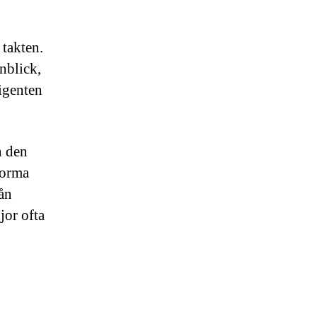
 takten.
onblick,
igenten
n den
norma
rån
or ofta