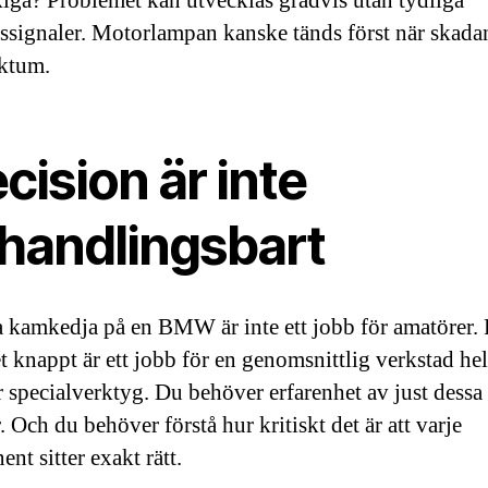
kiga? Problemet kan utvecklas gradvis utan tydliga
ssignaler. Motorlampan kanske tänds först när skada
aktum.
cision är inte
rhandlingsbart
a kamkedja på en BMW är inte ett jobb för amatörer.
et knappt är ett jobb för en genomsnittlig verkstad hel
 specialverktyg. Du behöver erfarenhet av just dessa
 Och du behöver förstå hur kritiskt det är att varje
nt sitter exakt rätt.