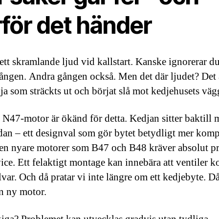
rför det händer
ett skramlande ljud vid kallstart. Kanske ignorerar du
gången. Andra gången också. Men det där ljudet? Det 
a som sträckts ut och börjat slå mot kedjehusets väg
47-motor är ökänd för detta. Kedjan sitter baktill 
dan – ett designval som gör bytet betydligt mer kompl
n nyare motorer som B47 och B48 kräver absolut pr
ice. Ett felaktigt montage kan innebära att ventiler ko
var. Och då pratar vi inte längre om ett kedjebyte. Då
n ny motor.