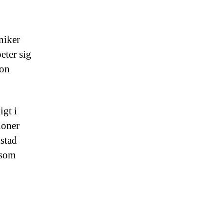
niker
eter sig
gon
igt i
ioner
kstad
 som