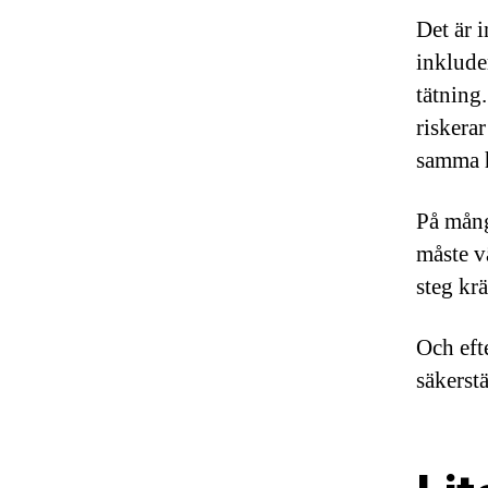
Det är 
inklude
tätning
riskera
samma h
På mång
måste v
steg kr
Och eft
säkerst