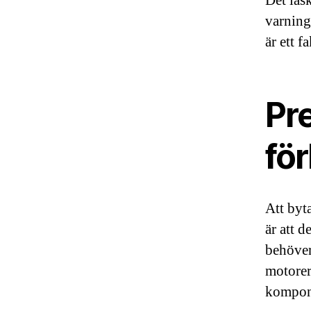
Det läs
varning
är ett f
Pre
fö
Att byt
är att d
behöver
motorer.
kompone