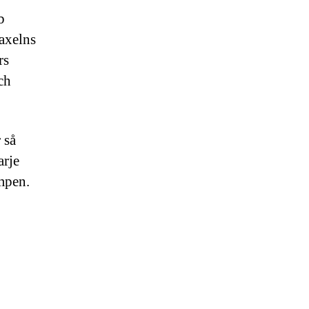
b
axelns
rs
ch
 så
arje
mpen.