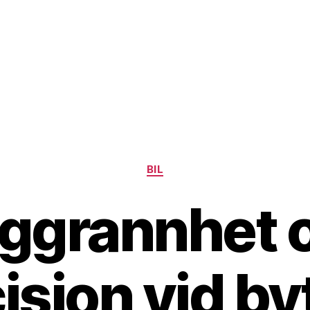
Kategorier
BIL
ggrannhet 
ision vid by