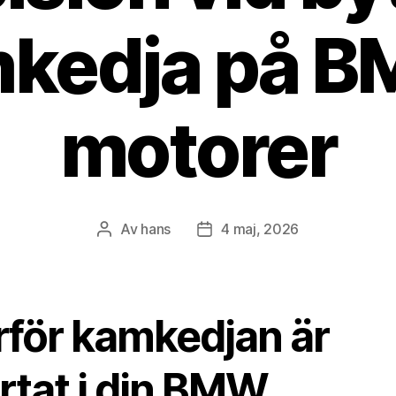
kedja på 
motorer
Av
hans
4 maj, 2026
Inläggsförfattare
Inläggsdatum
rför kamkedjan är
rtat i din BMW