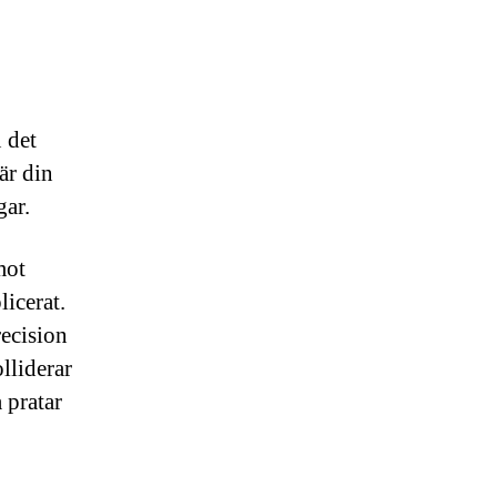
 det
är din
gar.
mot
icerat.
ecision
lliderar
 pratar