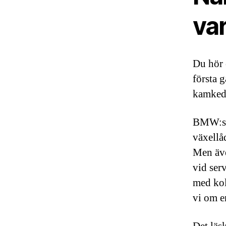
va
Du hör 
första 
kamkedj
BMW:s N
växellå
Men äve
vid serv
med kol
vi om e