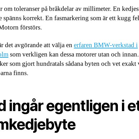
ar om toleranser på bråkdelar av millimeter. En kedjes
e spänns korrekt. En fasmarkering som är ett kugg fel
 Motorn förstörs.
är det avgörande att välja en
erfaren BMW-verkstad i
olm
som verkligen kan dessa motorer utan och innan.
er som gjort hundratals sådana byten och vet exakt 
parna finns.
 ingår egentligen i e
mkedjebyte