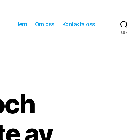
Hem
Om oss
Kontakta oss
Sök
och
te av