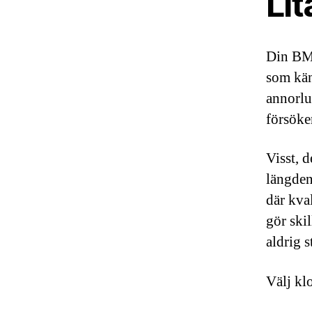
Lit
Din BMW
som kän
annorlu
försöker
Visst, d
längden
där kval
gör ski
aldrig s
Välj kl