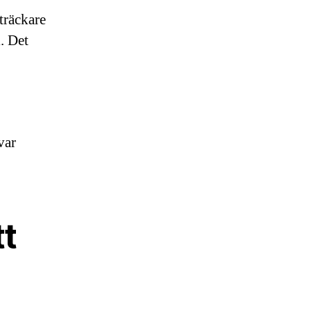
träckare
. Det
var
tt