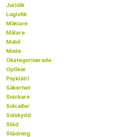
Juridik
Logistik
Mäklare
Målare
Mobil
Mode
Okategoriserade
Optiker
Psykiatri
Säkerhet
Snickare
Solceller
Solskydd
Städ
Städning