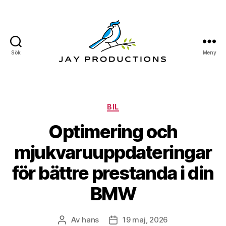
Sök
Meny
Jay
Productions
Kategorier
BIL
Optimering och
mjukvaruuppdateringar
för bättre prestanda i din
BMW
Av
hans
19 maj, 2026
Inläggsförfattare
Inläggsdatum