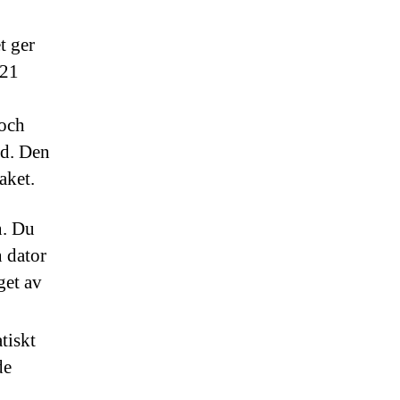
t ger
021
 och
id. Den
aket.
n. Du
 dator
get av
tiskt
de