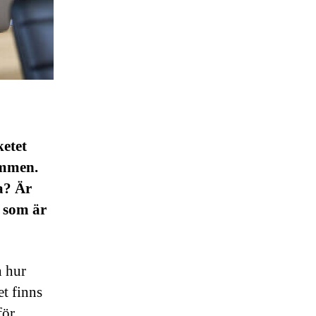
ketet
emmen.
a? Är
v som är
h hur
et finns
för