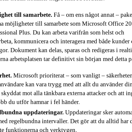
ghet till samarbete.
Få – om ens något annat – pake
 möjligheter till samarbete som Microsoft Office 2
ssional Plus. Du kan arbeta varifrån som helst och
beta, kommunicera och interagera med både kunder
gor. Dokument kan delas, sparas och redigeras i realt
na arbetsplatsen tar definitivt sin början med detta p
rhet.
Microsoft prioriterat – som vanligt – säkerhete
nvändare kan vara trygg med att allt du använder din
är skyddat mot alla tänkbara externa attacker och att in
obb du utför hamnar i fel händer.
lbundna uppdateringar.
Uppdateringar sker automa
ed regelbundna intervaller. Det gör att du alltid har 
te funktionerna och verktygen.