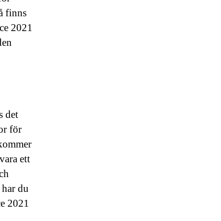
å finns
ice 2021
den
s det
or för
å kommer
vara ett
och
n har du
ce 2021