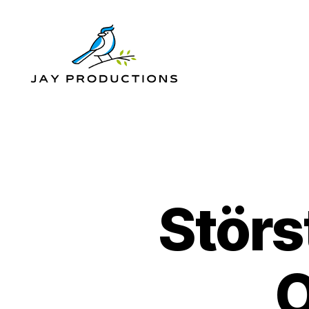
Jay
Productions
Störs
O