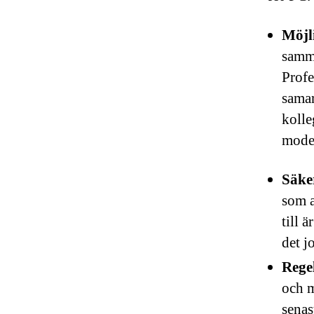
Möjli
samma
Profe
samar
kolle
moder
Säke
som a
till 
det j
Rege
och m
senas