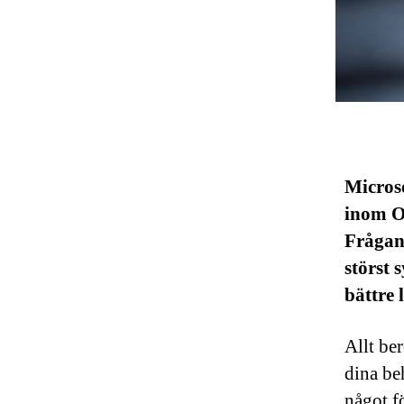
Microso
inom O
Frågan 
störst 
bättre 
Allt be
dina be
något f