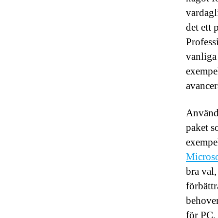
vardagl
det ett
Professi
vanliga
exempel
avancer
Använde
paket s
exempel
Microso
bra val
förbättr
behoven
för PC.