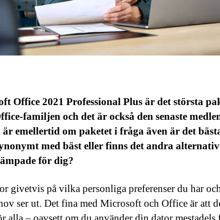
ft Office 2021 Professional Plus är det största pa
ffice-familjen och det är också den senaste medl
är emellertid om paketet i fråga även är det bäst
synonymt med bäst eller finns det andra alternati
lämpade för dig?
ror givetvis på vilka personliga preferenser du har oc
hov ser ut. Det fina med Microsoft och Office är att d
ör alla – oavsett om du använder din dator mestadels 