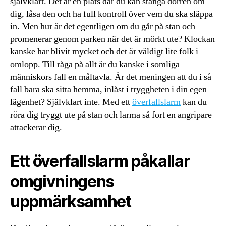
självklart. Det är en plats där du kan stänga dörren om
dig, låsa den och ha full kontroll över vem du ska släppa
in. Men hur är det egentligen om du går på stan och
promenerar genom parken när det är mörkt ute? Klockan
kanske har blivit mycket och det är väldigt lite folk i
omlopp. Till råga på allt är du kanske i somliga
människors fall en måltavla. Är det meningen att du i så
fall bara ska sitta hemma, inlåst i tryggheten i din egen
lägenhet? Självklart inte. Med ett
överfallslarm
kan du
röra dig tryggt ute på stan och larma så fort en angripare
attackerar dig.
Ett överfallslarm påkallar
omgivningens
uppmärksamhet