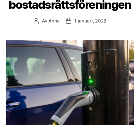
bostadsrättsföreningen
Av
Anna
1 januari, 2022
Inläggsförfattare
Inläggsdatum