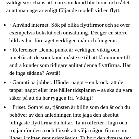
väldigt stor chans att man som kund blir lurad och rådet
är att man agerar enligt följande modell vid en flytt:
· Använd internet. Sök på olika flyttfirmor och se över
exempelvis bokslut och omsättning. Det ger en större
bild av hur företaget verkligen mår och fungerar.
· Referenser. Denna punkt är verkligen viktig och
innebär att du som kund måste se till att få nummer till
andra kunder som tidigare anlitat denna flyttfirma. Har
de inga sådana? Avstå!
· Garanti på jobbet. Händer något – en krock, att de
tappar något eller inte håller tidsplanen – så ska du vara
säker på att du har ryggen fri. Viktigt!
· Priset. Som vi sa, tjänsten är billig som den är och du
behöver av den anledningen inte jaga den absolut
billigaste flyttfirma du hittar. Ta in offerter i lugn och
ro, jämför dessa och försök att välja någon firma som
ligger i mitten rent prismässigt. Ta bort den dyraste (av