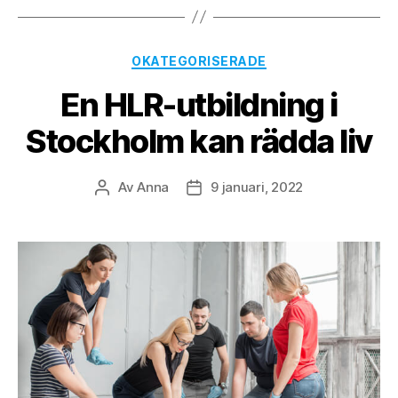
Kategorier
OKATEGORISERADE
En HLR-utbildning i
Stockholm kan rädda liv
Av
Anna
9 januari, 2022
Inläggsförfattare
Inläggsdatum